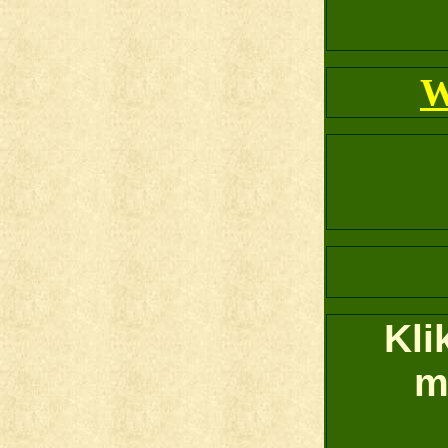
W
Kli
m