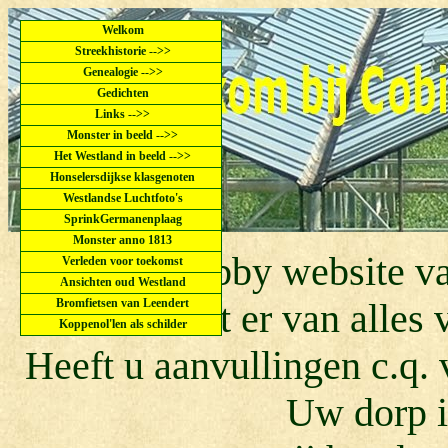
Welkom
Streekhistorie -->>
Genealogie -->>
Gedichten
Links -->>
Monster in beeld -->>
Het Westland in beeld -->>
Honselersdijkse klasgenoten
Westlandse Luchtfoto's
SprinkGermanenplaag
Monster anno 1813
Dit is de hobby website 
Verleden voor toekomst
Ansichten oud Westland
Bromfietsen van Leendert
U kunt er van alles
Koppenol'len als schilder
Heeft u aanvullingen c.q. 
Uw dorp i