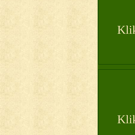
Kli
Kli