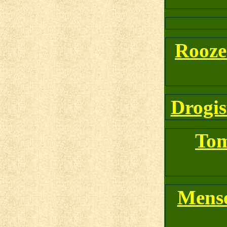
Rooze
Drogis
Tom
Mense