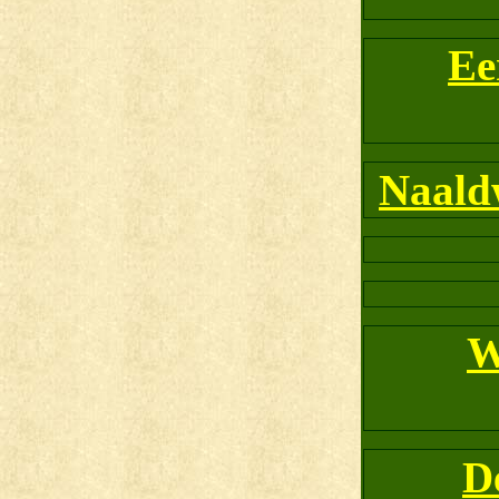
Ee
Naald
W
D