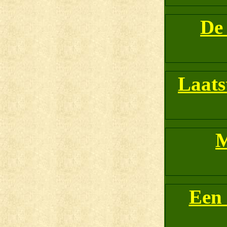
De
Laats
M
Een 