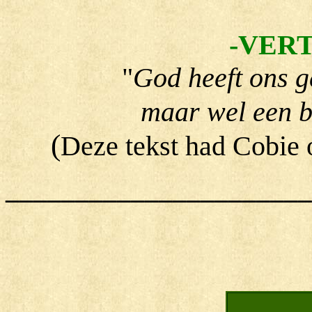
-VER
"
God heeft ons g
maar wel een 
(
Deze tekst had Cobie 
______________________