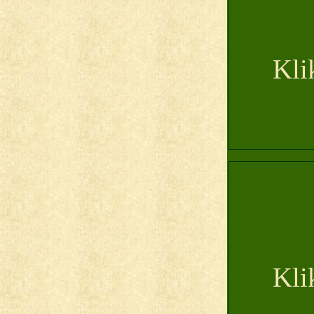
Kli
Kli