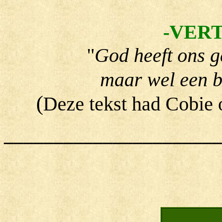
-VER
"
God heeft ons g
maar wel een 
(
Deze tekst had Cobie 
______________________