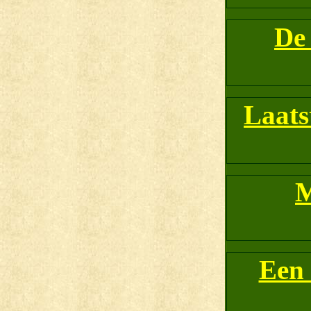
De
Laats
M
Een 