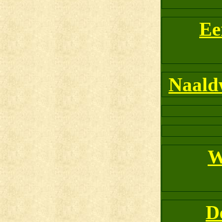
Ee
Naald
W
D