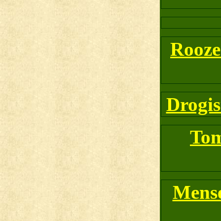
Rooze
Drogis
Tom
Mense