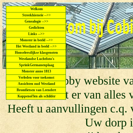
Welkom
Streekhistorie -->>
Genealogie -->>
Gedichten
Links -->>
Monster in beeld -->>
Het Westland in beeld -->>
Honselersdijkse klasgenoten
Westlandse Luchtfoto's
SprinkGermanenplaag
Monster anno 1813
Dit is de hobby website 
Verleden voor toekomst
Ansichten oud Westland
Bromfietsen van Leendert
U kunt er van alles
Koppenol'len als schilder
Heeft u aanvullingen c.q. 
Uw dorp i