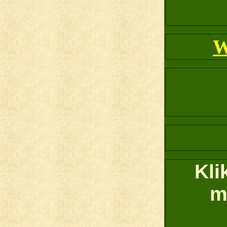
W
Kli
m